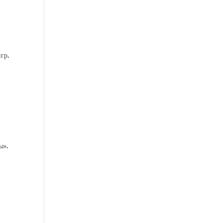
гр.
ы».