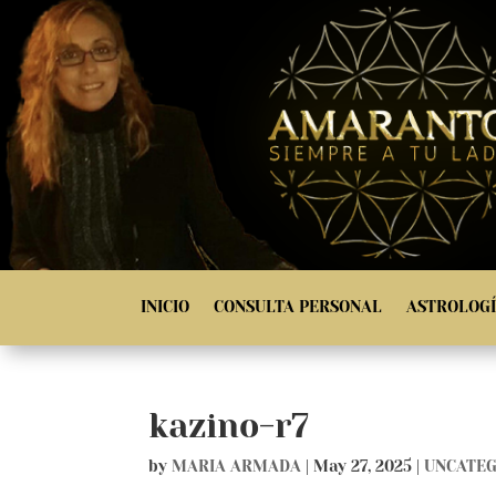
INICIO
CONSULTA PERSONAL
ASTROLOG
kazino-r7
by
MARIA ARMADA
|
May 27, 2025
|
UNCATEG