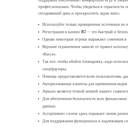
поддержка обеспечивает комфортную игру и увере
профессионально. Чтобы убедиться в серьезности о
сегодняшний день и проскроллить экран вниз.
Используйте только проверенные источники во 
Регистрация в казино R7 — это быстрый и безоп
Однако некоторые игроки выражают сомнения в 
Верхние ограничения зависят от правил использу
«Касса».
Так вот, чтобы обойти блокировку, надо исполь
спецбраузеры.
Помощь предоставляется всем пользователям, да
Авторизованные клиенты для применения кодов 
Зеркало является точной копией нашего главного
Для обеспечения безопасности всех финансовы
данных.
Ассортимент слотов здесь поражает своим разно
Для поддержания функционала в надлежащем сос