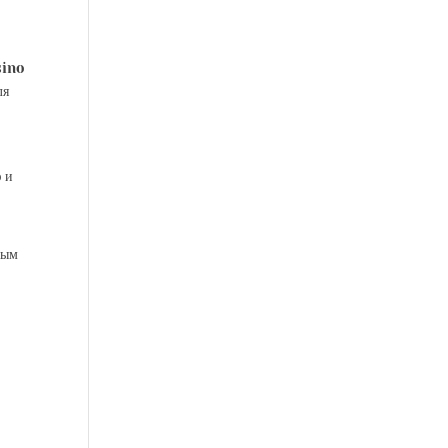
sino
ля
 и
ным