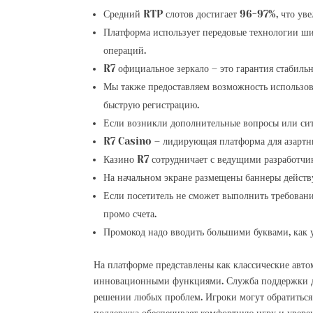
Средний RTP слотов достигает 96-97%, что ув
Платформа использует передовые технологии ши
операций.
R7 официальное зеркало – это гарантия стабиль
Мы также предоставляем возможность использов
быструю регистрацию.
Если возникли дополнительные вопросы или сит
R7 Casino – лидирующая платформа для азартн
Казино R7 сотрудничает с ведущими разработч
На начальном экране размещены баннеры действ
Если посетитель не сможет выполнить требовани
промо счета.
Промокод надо вводить большими буквами, как у
На платформе представлены как классические авто
инновационными функциями. Служба поддержки дос
решении любых проблем. Игроки могут обратиться 