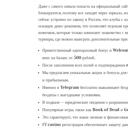
Даже с самого начала попасть на официальный са
блокируются, поэтому все заходят через зеркало, н
сейчас устроено по закону в России, что клубы с
оснащен демо-режимом, что позволяет игрокам про
новичков, которые только начинают знакомство с м
турниры, где можно выиграть дополнительные при
Приветственный единоразовый бонус и Welcome 
внес на баланс от 500 рублей.
После заполнения всех полей и подтверждения e
Мы предлагаем уникальные акции и бонусы для 
и прибыльным.
Именно в Telegram бесплатно вываливают безд
бездепы с выгодными условиями.
В подвале — юридические сведения о разрешени
Популярные игры, такие как Book of Dead и G
Это гарантирует, что ваши личные и финансовы
Р7 casino регистрация обеспечивает защиту д