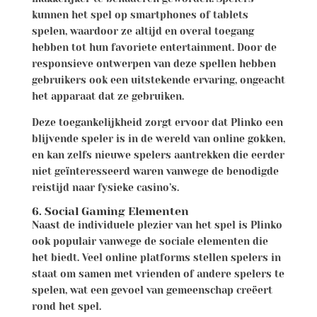
kunnen het spel op smartphones of tablets
spelen, waardoor ze altijd en overal toegang
hebben tot hun favoriete entertainment. Door de
responsieve ontwerpen van deze spellen hebben
gebruikers ook een uitstekende ervaring, ongeacht
het apparaat dat ze gebruiken.
Deze toegankelijkheid zorgt ervoor dat Plinko een
blijvende speler is in de wereld van online gokken,
en kan zelfs nieuwe spelers aantrekken die eerder
niet geïnteresseerd waren vanwege de benodigde
reistijd naar fysieke casino’s.
6. Social Gaming Elementen
Naast de individuele plezier van het spel is Plinko
ook populair vanwege de sociale elementen die
het biedt. Veel online platforms stellen spelers in
staat om samen met vrienden of andere spelers te
spelen, wat een gevoel van gemeenschap creëert
rond het spel.