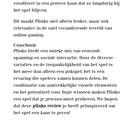
resulteert in een grotere kans dat ze langdurig bij
het spel blijven.
Dit maakt Plinko niet alleen leuker, maar ook
relevanter in de snel veranderende wereld van
online gaming.
Conclusie
Plinko biedt een unieke mix van eenvoud,
spanning en sociale interactie. Door de diverse
variaties en de toegankelijkheid van het spel is
het meer dan alleen een gokspel; het is een
ervaring die spelers samen kunnen delen. De
combinatie van aantrekkelijke visuele elementen
en het potentieel voor hoge winsten maken Plinko
een spel dat je gewoon moet proberen. We hopen
dat deze
plinko review
je heeft geïnspireerd om
het spel een kans te geven!