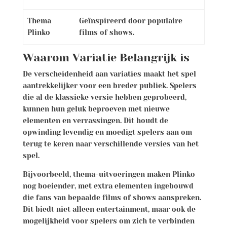
Thema
Geïnspireerd door populaire
Plinko
films of shows.
Waarom Variatie Belangrijk is
De verscheidenheid aan variaties maakt het spel
aantrekkelijker voor een breder publiek. Spelers
die al de klassieke versie hebben geprobeerd,
kunnen hun geluk beproeven met nieuwe
elementen en verrassingen. Dit houdt de
opwinding levendig en moedigt spelers aan om
terug te keren naar verschillende versies van het
spel.
Bijvoorbeeld, thema-uitvoeringen maken Plinko
nog boeiender, met extra elementen ingebouwd
die fans van bepaalde films of shows aanspreken.
Dit biedt niet alleen entertainment, maar ook de
mogelijkheid voor spelers om zich te verbinden