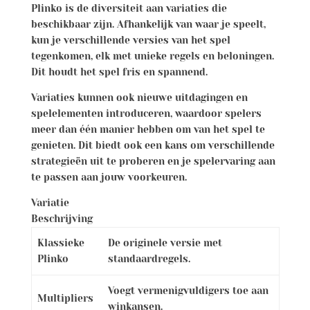
Plinko is de diversiteit aan variaties die
beschikbaar zijn. Afhankelijk van waar je speelt,
kun je verschillende versies van het spel
tegenkomen, elk met unieke regels en beloningen.
Dit houdt het spel fris en spannend.
Variaties kunnen ook nieuwe uitdagingen en
spelelementen introduceren, waardoor spelers
meer dan één manier hebben om van het spel te
genieten. Dit biedt ook een kans om verschillende
strategieën uit te proberen en je spelervaring aan
te passen aan jouw voorkeuren.
Variatie
Beschrijving
Klassieke
De originele versie met
Plinko
standaardregels.
Voegt vermenigvuldigers toe aan
Multipliers
winkansen.