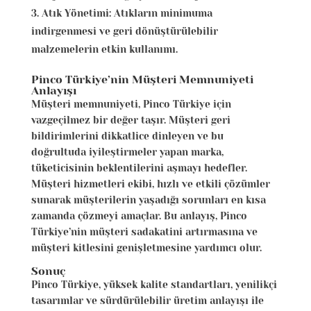
Atık Yönetimi: Atıkların minimuma
indirgenmesi ve geri dönüştürülebilir
malzemelerin etkin kullanımı.
Pinco Türkiye’nin Müşteri Memnuniyeti
Anlayışı
Müşteri memnuniyeti, Pinco Türkiye için
vazgeçilmez bir değer taşır. Müşteri geri
bildirimlerini dikkatlice dinleyen ve bu
doğrultuda iyileştirmeler yapan marka,
tüketicisinin beklentilerini aşmayı hedefler.
Müşteri hizmetleri ekibi, hızlı ve etkili çözümler
sunarak müşterilerin yaşadığı sorunları en kısa
zamanda çözmeyi amaçlar. Bu anlayış, Pinco
Türkiye’nin müşteri sadakatini artırmasına ve
müşteri kitlesini genişletmesine yardımcı olur.
Sonuç
Pinco Türkiye, yüksek kalite standartları, yenilikçi
tasarımlar ve sürdürülebilir üretim anlayışı ile