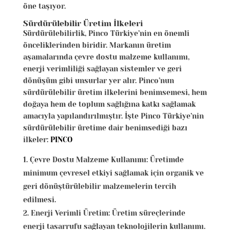
öne taşıyor.
Sürdürülebilir Üretim İlkeleri
Sürdürülebilirlik, Pinco Türkiye’nin en önemli
önceliklerinden biridir. Markanın üretim
aşamalarında çevre dostu malzeme kullanımı,
enerji verimliliği sağlayan sistemler ve geri
dönüşüm gibi unsurlar yer alır. Pinco’nun
sürdürülebilir üretim ilkelerini benimsemesi, hem
doğaya hem de toplum sağlığına katkı sağlamak
amacıyla yapılandırılmıştır. İşte Pinco Türkiye’nin
sürdürülebilir üretime dair benimsediği bazı
ilkeler:
PINCO
Çevre Dostu Malzeme Kullanımı: Üretimde
minimum çevresel etkiyi sağlamak için organik ve
geri dönüştürülebilir malzemelerin tercih
edilmesi.
Enerji Verimli Üretim: Üretim süreçlerinde
enerji tasarrufu sağlayan teknolojilerin kullanımı.