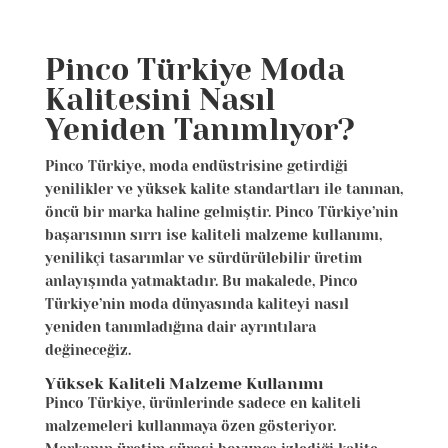
Pinco Türkiye Moda
Kalitesini Nasıl
Yeniden Tanımlıyor?
Pinco Türkiye, moda endüstrisine getirdiği
yenilikler ve yüksek kalite standartları ile tanınan,
öncü bir marka haline gelmiştir. Pinco Türkiye’nin
başarısının sırrı ise kaliteli malzeme kullanımı,
yenilikçi tasarımlar ve sürdürülebilir üretim
anlayışında yatmaktadır. Bu makalede, Pinco
Türkiye’nin moda dünyasında kaliteyi nasıl
yeniden tanımladığına dair ayrıntılara
değineceğiz.
Yüksek Kaliteli Malzeme Kullanımı
Pinco Türkiye, ürünlerinde sadece en kaliteli
malzemeleri kullanmaya özen gösteriyor.