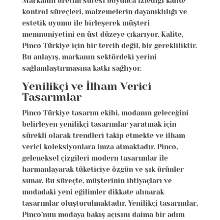
Markanın üretim süresi boyunca izlediği kalite
kontrol süreçleri, malzemelerin dayanıklılığı ve
estetik uyumu ile birleşerek müşteri
memnuniyetini en üst düzeye çıkarıyor. Kalite,
Pinco Türkiye için bir tercih değil, bir gerekliliktir.
Bu anlayış, markanın sektördeki yerini
sağlamlaştırmasına katkı sağlıyor.
Yenilikçi ve İlham Verici
Tasarımlar
Pinco Türkiye tasarım ekibi, modanın geleceğini
belirleyen yenilikçi tasarımlar yaratmak için
sürekli olarak trendleri takip etmekte ve ilham
verici koleksiyonlara imza atmaktadır. Pinco,
geleneksel çizgileri modern tasarımlar ile
harmanlayarak tüketiciye özgün ve şık ürünler
sunar. Bu süreçte, müşterinin ihtiyaçları ve
modadaki yeni eğilimler dikkate alınarak
tasarımlar oluşturulmaktadır. Yenilikçi tasarımlar,
Pinco’nun modaya bakış açısını daima bir adım