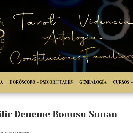
ÍA
HORÓSCOPO – PSICORITUALES
GENEALOGÍA
CURSOS –
nilir Deneme Bonusu Sunan