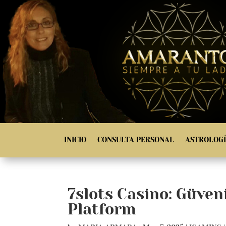
INICIO
CONSULTA PERSONAL
ASTROLOG
7slots Casino: Güve
Platform