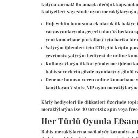
tadýna varmak! Bu amaçla deðiþik kapsamlar
faaliyetleri sayesinde oyun meraklýlarýnýn
Hoþ geldin bonusuna ek olarak ilk bakiye 
varyasyonlarýnda geçerli olan 75 bedava 
yeni kumarhane portallarý için harika bir
Yatýrým iþlemleri için ETH gibi kripto par
çevrimsiz yatýrým hediyesi de online kuma
Kullanýcýlarýn ilk fon gönderme iþlemi k
bahisseverlerin gözde oyunlarýný gönül r
Deneme bonusu veren online kumarhane we
kanýtlayan 7 slots, VIP oyun meraklýlarýn
Kârlý hediyeleri ile dikkatleri üzerinde top
meraklýlarýna ise 40 ücretsiz spin veya free
Her Türlü Oyunla Efsan
Bahis meraklýlarýna saðladýðý kazandýran 