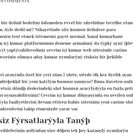
|
0 COMMENTS
 bir ürünü bedelini ödemeden evvel bir süreliðine tecrübe etm
, öyle deðil mi? Nihayetinde söz konusu ürünlere para
nsuru test etmek istemeniz gayet normal. Sanal kumarhane
im içi kumar platformunun deneme armaðaný da týpký ayný iþle
ayýt yaptýrabileceðiniz çevrim içi kumar web sitesinde cazino
voriniz olmaya aday kumar oyunlarýný risksiz bir þekilde
 arasýnda özel bir yeri olan 7 slots, sitede ilk kez üyelik açan
müteþekkil bir yeni katýlým bonusu sunuyor! Buna ilaveten onli
tsiz dönüþ deðerindeki slot bonusu aracýlýðýyla en fazla geti
ibi oynayabilirsiniz! Çevrim içi kumar dünyasýnda en sevilen on
la faaliyetlerini devam ettiren bahis sitesinin yeni casino slo
adreslerini takip etmenizde yarar var.
siz Fýrsatlarýyla Tanýþ
edürlerinin ardýndan size düþen tek þey kazançlý oyunlarýn