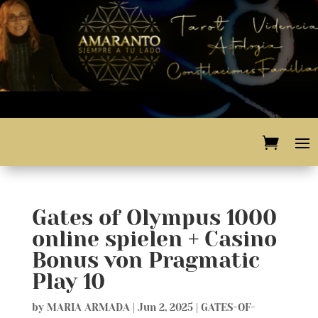
Gates of Olympus 1000
online spielen + Casino
Bonus von Pragmatic
Play 10
by
MARIA ARMADA
|
Jun 2, 2025
|
GATES-OF-