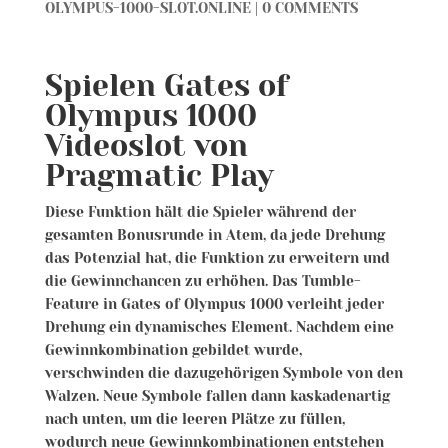
OLYMPUS-1000-SLOT.ONLINE
|
0 COMMENTS
Spielen Gates of
Olympus 1000
Videoslot von
Pragmatic Play
Diese Funktion hält die Spieler während der
gesamten Bonusrunde in Atem, da jede Drehung
das Potenzial hat, die Funktion zu erweitern und
die Gewinnchancen zu erhöhen. Das Tumble-
Feature in Gates of Olympus 1000 verleiht jeder
Drehung ein dynamisches Element. Nachdem eine
Gewinnkombination gebildet wurde,
verschwinden die dazugehörigen Symbole von den
Walzen. Neue Symbole fallen dann kaskadenartig
nach unten, um die leeren Plätze zu füllen,
wodurch neue Gewinnkombinationen entstehen