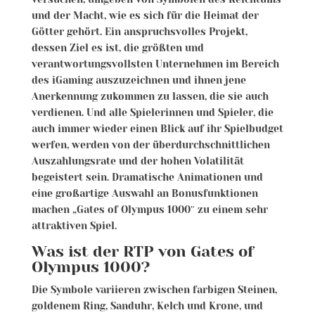
und der Macht, wie es sich für die Heimat der
Götter gehört. Ein anspruchsvolles Projekt,
dessen Ziel es ist, die größten und
verantwortungsvollsten Unternehmen im Bereich
des iGaming auszuzeichnen und ihnen jene
Anerkennung zukommen zu lassen, die sie auch
verdienen. Und alle Spielerinnen und Spieler, die
auch immer wieder einen Blick auf ihr Spielbudget
werfen, werden von der überdurchschnittlichen
Auszahlungsrate und der hohen Volatilität
begeistert sein. Dramatische Animationen und
eine großartige Auswahl an Bonusfunktionen
machen „Gates of Olympus 1000″ zu einem sehr
attraktiven Spiel.
Was ist der RTP von Gates of
Olympus 1000?
Die Symbole variieren zwischen farbigen Steinen,
goldenem Ring, Sanduhr, Kelch und Krone, und