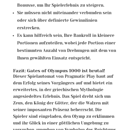
Bonusse, um Ihr Spielerlebnis zu steigern.
Sie müssen nicht miteinander verbunden sein
oder sich über definierte Gewinnlinien
erstrecken.
Es kann hilfreich sein, Ihre Bankroll in kleinere
Portionen aufzuteilen, wobei jede Portion einer
bestimmten Anzahl von Drehungen mit dem von
Ihnen gewählten Einsatz entspricht.
Fazit: Gates of Olympus 1000 ist brutal!
Dieser Spielautomat von Pragmatic Play baut auf
dem Erfolg seines Vorgängers auf und bietet ein
erweitertes, in der griechischen Mythologie
angesiedeltes Erlebnis. Das Spiel dreht sich um
Zeus, den König der Götter, der die Walzen mit
seiner imposanten Präsenz beherrscht. Die
Spieler sind eingeladen, den Olymp zu erklimmen
und ihr Glück in einer göttlichen Umgebung zu
versuchen, umgeben von Symbolen des Reichtums