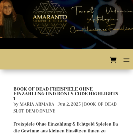
BOOK OF DEAD FREISPIELE OHNE
EINZAHLUNG UND BONUS CODE HIGHLIGHTS
1
by
MARIA ARMADA
|
Jun 2, 2025
|
BOOK-OF-DEAD-
SLOT-DEMO.ONLINE
Freispiele Ohne Einzahlung & Echtgeld Spielen Da
die Gewinne aus kleinen Einsätzen ihnen zu