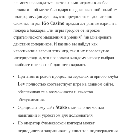
вы могу наслаждаться настольными играми в любое
всяком и в об месте благодаря предназначенной онлайн-
платформе. Для лучших, кто предпочитает достаточно
сложные игры, 1Go Casino предлагает разные варианты
покера а баккары. Эти игры требуют от игроков
стратегического мышления и умения” “анализировать
действия соперников. И казино вы найдут как
классические версии этих игр, так и их пресловутые
интерпретации, что позволяли каждому игроку выбрал
наиболее интересный дли него вариант.
При этом игровой процесс на зеркалах игорного клуба
Lev полностью соответствует игре на главном сайте,
обеспечивая те а возможности и качество
обслуживания.
Официальному сайт Stake отличало легкостью
навигации и удобством для пользователя.
Но оператор букмекерской конторы может
периодически запрашивать у клиентов подтверждения