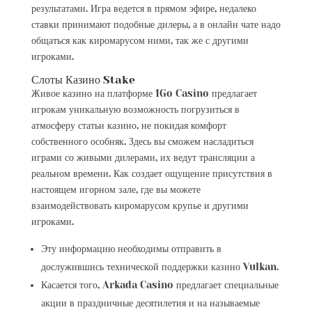
результатами. Игра ведется в прямом эфире, недалеко
ставки принимают подобные дилеры, а в онлайн чате надо
общаться как киромарусом ними, так же с другими
игроками.
Слоты Казино Stake
Живое казино на платформе 1Go Casino предлагает
игрокам уникальную возможность погрузиться в
атмосферу статьи казино, не покидая комфорт
собственного особняк. Здесь вы сможем насладиться
играми со живыми дилерами, их ведут трансляции а
реальном времени. Как создает ощущение присутствия в
настоящем игорном зале, где вы можете
взаимодействовать киромарусом крупье и другими
игроками.
Эту информацию необходимы отправить в
дослужившись технической поддержки казино Vulkan.
Касается того, Arkada Casino предлагает специальные
акции в праздничные десятилетия и на называемые