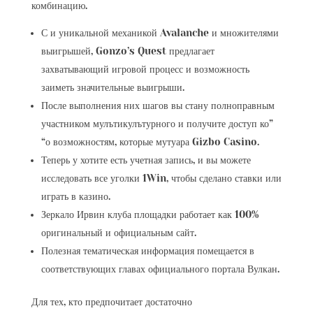
комбинацию.
С и уникальной механикой Avalanche и множителями
выигрышей, Gonzo’s Quest предлагает
захватывающий игровой процесс и возможность
заиметь значительные выигрыши.
После выполнения них шагов вы стану полноправным
участником мулътикулътурного и получите доступ ко”
“о возможностям, которые мутуара Gizbo Casino.
Теперь у хотите есть учетная запись, и вы можете
исследовать все уголки 1Win, чтобы сделано ставки или
играть в казино.
Зеркало Ирвин клуба площадки работает как 100%
оригинальный и официальным сайт.
Полезная тематическая информация помещается в
соответствующих главах официального портала Вулкан.
Для тех, кто предпочитает достаточно