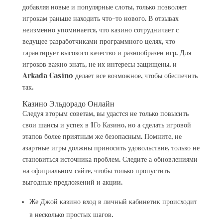
добавляя новые и популярные слоты, только позволяет
игрокам раньше находить что-то нового. В отзывах
неизменно упоминается, что казино сотрудничает с
ведущее разработчиками программного целях, что
гарантирует высокого качество и разнообразен игр. Для
игроков важно знать, не их интересы защищены, и
Arkada Casino делает все возможное, чтобы обеспечить
так.
Казино Эльдорадо Онлайн
Следуя вторым советам, вы удастся не только повысить
свои шансы и успех в 1Го Казино, но а сделать игровой
этапов более приятным же безопасным. Помните, не
азартные игры должны приносить удовольствие, только не
становиться источника проблем. Следите а обновлениями
на официальном сайте, чтобы только пропустить
выгодные предложений и акции.
Же Джой казино вход в личный кабинетик происходит
в несколько простых шагов.