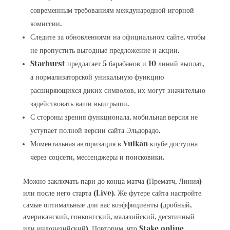
современным требованиям международной игорной
комиссии.
Следите за обновлениями на официальном сайте, чтобы
не пропустить выгодные предложение и акции.
Starburst предлагает 5 барабанов и 10 линий выплат,
а нормализаторской уникальную функцию
расширяющихся диких символов, их могут значительно
задействовать ваши выигрыши.
С стороны зрения функционала, мобильная версия не
уступает полной версии сайта Эльдорадо.
Моментальная авторизация в Vulkan клубе доступна
через соцсети, мессенджеры и поисковики.
Можно заключать пари до конца матча (Прематч, Линия)
или после него старта (Live). Же футере сайта настройте
самые оптимальные дли вас коэффициенты (дробный,
американский, гонконгский, малазийский, десятичный
или индонезийский). Повторим, что Stake online