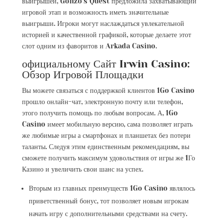
выигрышей, Gonzo’s Quest предложила захватывающий
игровой этап и возможность иметь значительные
выигрыши. Игроки могут наслаждаться увлекательной
историей и качественной графикой, которые делаете этот
слот одним из фаворитов и Arkada Casino.
официальному Сайт Irwin Casino:
Обзор Игровой Площадки
Вы можете связаться с поддержкой клиентов 1Go Casino
прошло онлайн-чат, электронную почту или телефон,
этого получить помощь по любым вопросам. А, 1Go
Casino имеет мобильную версию, сама позволяет играть
же любимые игры а смартфонах и планшетах без потери
таланты. Следуя этим единственным рекомендациям, вы
сможете получить максимум удовольствия от игры же 1Го
Казино и увеличить свои шанс на успех.
Вторым из главных преимуществ 1Go Casino являлось
приветственный бонус, тот позволяет новым игрокам
начать игру с дополнительными средствами на счету.