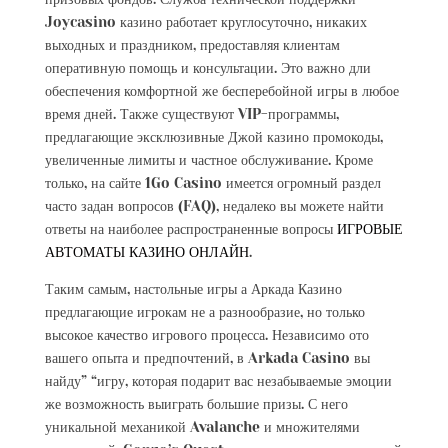
Joycasino казино работает круглосуточно, никаких
выходных и праздником, предоставляя клиентам
оперативную помощь и консультации. Это важно дли
обеспечения комфортной же бесперебойной игры в любое
время дней. Также существуют VIP-программы,
предлагающие эксклюзивные Джой казино промокоды,
увеличенные лимиты и частное обслуживание. Кроме
только, на сайте 1Go Casino имеется огромный раздел
часто задан вопросов (FAQ), недалеко вы можете найти
ответы на наиболее распространенные вопросы
ИГРОВЫЕ
АВТОМАТЫ КАЗИНО ОНЛАЙН
.
Таким самым, настольные игры а Аркада Казино
предлагающие игрокам не а разнообразие, но только
высокое качество игрового процесса. Независимо ото
вашего опыта и предпочтений, в Arkada Casino вы
найду” “игру, которая подарит вас незабываемые эмоции
же возможность выиграть большие призы. С него
уникальной механикой Avalanche и множителями