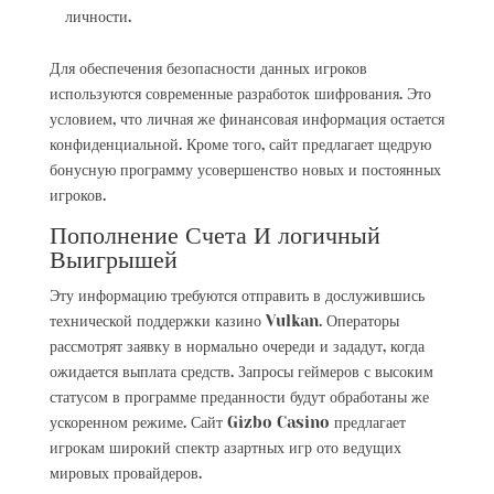
личности.
Для обеспечения безопасности данных игроков
используются современные разработок шифрования. Это
условием, что личная же финансовая информация остается
конфиденциальной. Кроме того, сайт предлагает щедрую
бонусную программу усовершенство новых и постоянных
игроков.
Пополнение Счета И логичный
Выигрышей
Эту информацию требуются отправить в дослужившись
технической поддержки казино Vulkan. Операторы
рассмотрят заявку в нормально очереди и зададут, когда
ожидается выплата средств. Запросы геймеров с высоким
статусом в программе преданности будут обработаны же
ускоренном режиме. Сайт Gizbo Casino предлагает
игрокам широкий спектр азартных игр ото ведущих
мировых провайдеров.