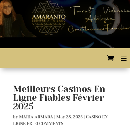
Meilleurs Casinos En
Ligne Fiables Février
2025
by
MARIA ARMADA
|
May 28, 2025
|
CASINO EN
LIGNE FR
|
0 COMMENTS