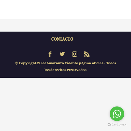
CONTACTO
© Copyright 2022 Amaranto Vidente página oficial - Todos
los derechos reservados