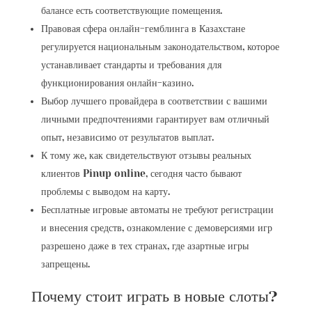
балансе есть соответствующие помещения.
Правовая сфера онлайн-гемблинга в Казахстане
регулируется национальным законодательством, которое
устанавливает стандарты и требования для
функционирования онлайн-казино.
Выбор лучшего провайдера в соответствии с вашими
личными предпочтениями гарантирует вам отличный
опыт, независимо от результатов выплат.
К тому же, как свидетельствуют отзывы реальных
клиентов Pinup online, сегодня часто бывают
проблемы с выводом на карту.
Бесплатные игровые автоматы не требуют регистрации
и внесения средств, ознакомление с демоверсиями игр
разрешено даже в тех странах, где азартные игры
запрещены.
Почему стоит играть в новые слоты?