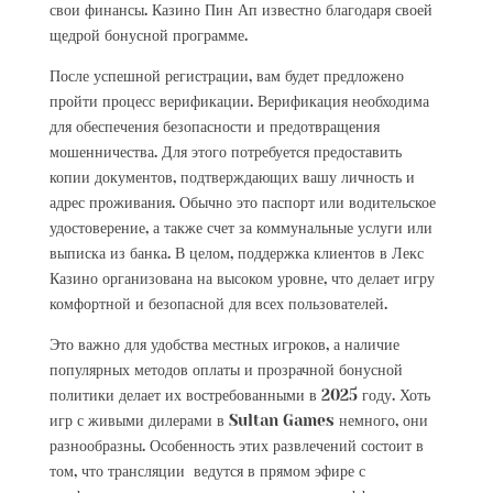
свои финансы. Казино Пин Ап известно благодаря своей
щедрой бонусной программе.
После успешной регистрации, вам будет предложено
пройти процесс верификации. Верификация необходима
для обеспечения безопасности и предотвращения
мошенничества. Для этого потребуется предоставить
копии документов, подтверждающих вашу личность и
адрес проживания. Обычно это паспорт или водительское
удостоверение, а также счет за коммунальные услуги или
выписка из банка. В целом, поддержка клиентов в Лекс
Казино организована на высоком уровне, что делает игру
комфортной и безопасной для всех пользователей.
Это важно для удобства местных игроков, а наличие
популярных методов оплаты и прозрачной бонусной
политики делает их востребованными в 2025 году. Хоть
игр с живыми дилерами в Sultan Games немного, они
разнообразны. Особенность этих развлечений состоит в
том, что трансляции ведутся в прямом эфире с