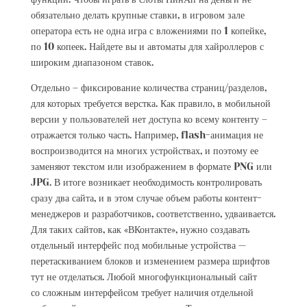
обязательно делать крупные ставки, в игровом зале
оператора есть не одна игра с вложениями по 1 копейке,
по 10 копеек. Найдете вы и автоматы для хайроллеров с
широким диапазоном ставок.
Отдельно – фиксирование количества страниц/разделов,
для которых требуется верстка. Как правило, в мобильной
версии у пользователей нет доступа ко всему контенту –
отражается только часть. Например, flash-анимация не
воспроизводится на многих устройствах, и поэтому ее
заменяют текстом или изображением в формате PNG или
JPG. В итоге возникает необходимость контролировать
сразу два сайта, и в этом случае объем работы контент-
менеджеров и разработчиков, соответственно, удваивается.
Для таких сайтов, как «ВКонтакте», нужно создавать
отдельный интерфейс под мобильные устройства —
перетаскиванием блоков и изменением размера шрифтов
тут не отделаться. Любой многофункциональный сайт
со сложным интерфейсом требует наличия отдельной