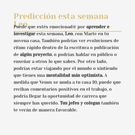
Predicción esta semana
Leo
Puede que estés emocionad@ por
aprender e
investigar
esta semana,
Leo
, con Marte en tu
novena casa. También podrías ver evoluciones de
ritmo rápido dentro de la escritura o publicación
de
algún proyecto
, o podrías hablar en público o
enseñar a otros lo que sabes. Por otro lado,
podrías estar viajando por el mundo o sintiendo
que tienes una
mentalidad más optimista.
A
medida que Venus se muda a tu casa 10, puede que
recibas comentarios positivos en el trabajo, o
podría llegar la oportunidad de carrera que
siempre has querido.
Tus jefes y colegas
también
te verán de manera favorable.